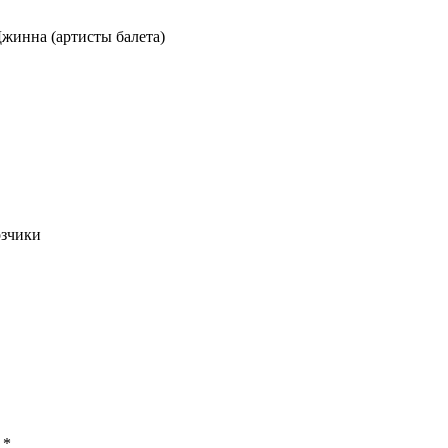
жинна (артисты балета)
озчики
ы
*