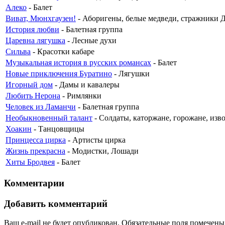
Алеко
- Балет
Виват, Мюнхгаузен!
- Аборигены, белые медведи, стражники Д
История любви
- Балетная группа
Царевна лягушка
- Лесные духи
Сильва
- Красотки кабаре
Музыкальная история в русских романсах
- Балет
Новые приключения Буратино
- Лягушки
Игорный дом
- Дамы и кавалеры
Любить Нерона
- Римлянки
Человек из Ламанчи
- Балетная группа
Необыкновенный талант
- Солдаты, каторжане, горожане, изв
Хоакин
- Танцовщицы
Принцесса цирка
- Артисты цирка
Жизнь прекрасна
- Модистки, Лошади
Хиты Бродвея
- Балет
Комментарии
Добавить комментарий
Ваш e-mail не будет опубликован.
Обязательные поля помечен