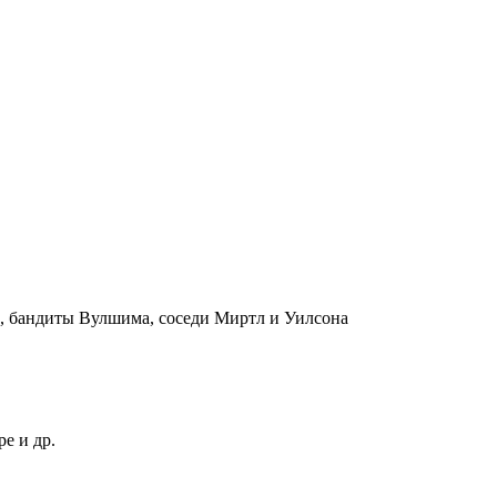
и, бандиты Вулшима, соседи Миртл и Уилсона
е и др.