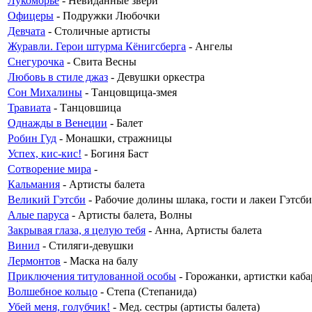
Лукоморье
- Невиданные звери
Офицеры
- Подружки Любочки
Девчата
- Столичные артисты
Журавли. Герои штурма Кёнигсберга
- Ангелы
Снегурочка
- Свита Весны
Любовь в стиле джаз
- Девушки оркестра
Сон Михалины
- Танцовщица-змея
Травиата
- Танцовшица
Однажды в Венеции
- Балет
Робин Гуд
- Монашки, стражницы
Успех, кис-кис!
- Богиня Баст
Сотворение мира
-
Кальмания
- Артисты балета
Великий Гэтсби
- Рабочие долины шлака, гости и лакеи Гэтсб
Алые паруса
- Артисты балета, Волны
Закрывая глаза, я целую тебя
- Анна, Артисты балета
Винил
- Стиляги-девушки
Лермонтов
- Маска на балу
Приключения титулованной особы
- Горожанки, артистки кабар
Волшебное кольцо
- Степа (Степанида)
Убей меня, голубчик!
- Мед. сестры (артисты балета)