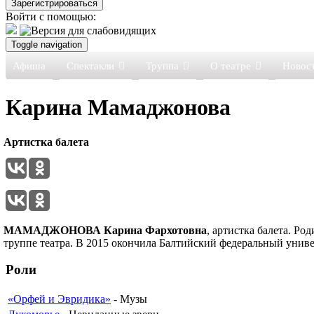
Войти с помощью:
Toggle navigation
Афиша
Спектакли
Труппа
О театре
Новос
Карина Мамаджонова
Артистка балета
МАМАДЖОНОВА
Карина Фархотовна
, артистка балета. Ро
труппе театра. В 2015 окончила Балтийский федеральный униве
Роли
«Орфей и Эвридика»
- Музы