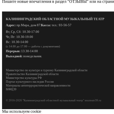
Пишите новые впечатления в раздел "ОТЗЫВЫ" или на страни
КАЛИНИНГРАДСКИЙ ОБЛАСТНОЙ МУЗЫКАЛЬНЫЙ ТЕАТР
Адрес:
пр.Мира, дом 87
Касса:
тел.: 93-56-57
|
Вт, Ср, Сб: 10.30-17.00
Чт, Пт: 10.30-19.00
Вс: 10.30-14.00
(с 14.00 до 17.00 — работа с документами)
Перерыв:
13.30-14.00
Выходной:
понедельник
Министерство по культуре и туризму Калининградской области
Правительство Калининградской области
Министерство культуры РФ
Портал культурного наследия России
Материалы антитеррористической направленности
МФЦ39
© 2016-2026 "Калининградский областной музыкальный театр" muzteatr39.ru
Мы используем cookie