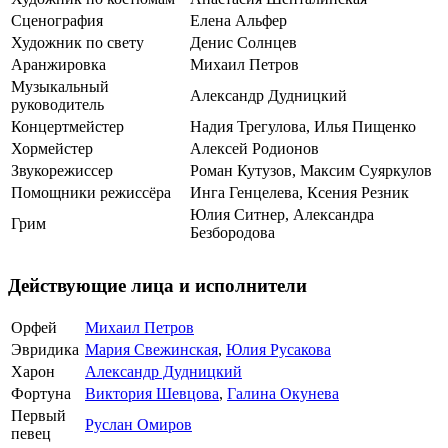
Сценография
Елена Альфер
Художник по свету
Денис Солнцев
Аранжировка
Михаил Петров
Музыкальный
Александр Дудницкий
руководитель
Концертмейстер
Надия Трегулова, Илья Пищенко
Хормейстер
Алексей Родионов
Звукорежиссер
Роман Кутузов, Максим Суяркулов
Помощники режиссёра
Инга Генцелева, Ксения Резник
Юлия Ситнер, Александра
Грим
Безбородова
Действующие лица и исполнители
Орфей
Михаил Петров
Эвридика
Мария Свежинская
,
Юлия Русакова
Харон
Александр Дудницкий
Фортуна
Виктория Шевцова
,
Галина Окунева
Первый
Руслан Омиров
певец