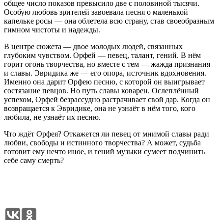
общее число показов превысило две с половиной тысячи.
Особую любовь зрителей завоевала песня о маленькой
капельке росы — она облетела всю страну, став своеобразным
гимном чистоты и надежды.
В центре сюжета — двое молодых людей, связанных
глубоким чувством. Орфей — певец, талант, гений. В нём
горит огонь творчества, но вместе с тем — жажда признания
и славы. Эвридика же — его опора, источник вдохновения.
Именно она дарит Орфею песню, с которой он выигрывает
состязание певцов. Но путь славы коварен. Ослеплённый
успехом, Орфей безрассудно растрачивает свой дар. Когда он
возвращается к Эвридике, она не узнаёт в нём того, кого
любила, не узнаёт их песню.
Что ждёт Орфея? Откажется ли певец от мнимой славы ради
любви, свободы и истинного творчества? А может, судьба
готовит ему нечто иное, и гений музыки сумеет подчинить
себе саму смерть?