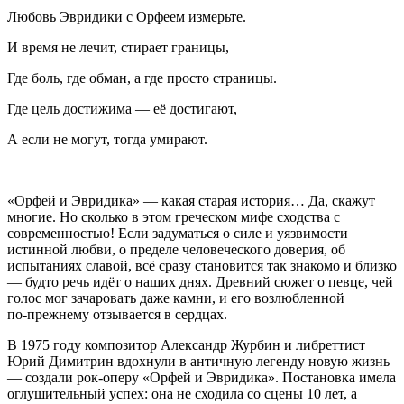
Любовь Эвридики с Орфеем измерьте.
И время не лечит, стирает границы,
Где боль, где обман, а где просто страницы.
Где цель достижима — её достигают,
А если не могут, тогда умирают.
«Орфей и Эвридика» — какая старая история… Да, скажут
многие. Но сколько в этом греческом мифе сходства с
современностью! Если задуматься о силе и уязвимости
истинной любви, о пределе человеческого доверия, об
испытаниях славой, всё сразу становится так знакомо и близко
— будто речь идёт о наших днях. Древний сюжет о певце, чей
голос мог зачаровать даже камни, и его возлюбленной
по‑прежнему отзывается в сердцах.
В 1975 году композитор Александр Журбин и либреттист
Юрий Димитрин вдохнули в античную легенду новую жизнь
— создали рок‑оперу «Орфей и Эвридика». Постановка имела
оглушительный успех: она не сходила со сцены 10 лет, а