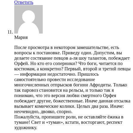
Ответить
Мария
После просмотра в некотором замешательстве, есть
вопросы к постановке. Приведу один. Допустим, вы
делаете состязание певцов а-ля шоу талантов, побеждает
Орфей. Но кто его соперники? Что боги, читается по
костюмам, а конкретно? Первый, второй и третий певцы
— информации недостаточно. Пришлось
самостоятельно провести исследование
многочисленных отпрысков богини Афродиты. Только
так паровоз становится на рельсы, и только так я
понимаю, что это версия любви смертного Орфея
побеждает другие, божественные. Иначе данная отсылка
вызывает комические колики. Целых два раза. Иначе:
неочевидно, двояко, спорно.
Пожалуйста, пропишите роли, не оставляйте ёжика в
тумане! Свет и «туман», кстати, восторгают, респект
художнику.