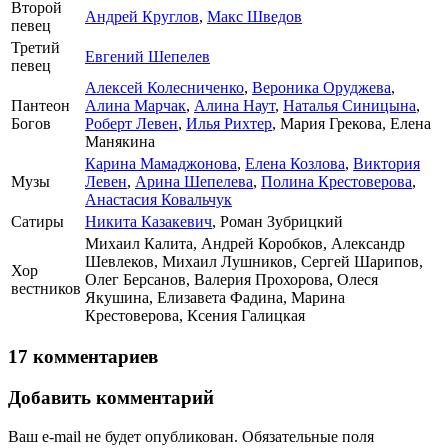
Второй
Андрей Круглов
,
Макс Шведов
певец
Третий
Евгений Шепелев
певец
Алексей Колесниченко
,
Вероника Оруджева
,
Пантеон
Алина Марчак
,
Алина Наут
,
Наталья Синицына
,
Богов
Роберт Левен
,
Илья Рихтер
, Мария Грекова, Елена
Манякина
Карина Мамаджонова
,
Елена Козлова
,
Виктория
Музы
Левен
,
Арина Шепелева
,
Полина Крестоверова​​​​​​
,
Анастасия Ковальчук
Сатиры
Никита Казакевич
, Роман Зубрицкий
Михаил Калита, Андрей Коробков, Александр
Шевлеков, Михаил Лушников, Сергей Шарипов,
Хор
Олег Берсанов, Валерия Прохорова, Олеся
вестников
Якушина, Елизавета Фадина, Марина
Крестоверова, Ксения Галицкая
17 комментариев
Добавить комментарий
Ваш e-mail не будет опубликован.
Обязательные поля