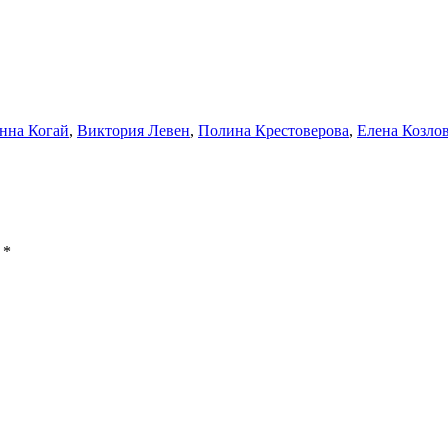
нна Когай
,
Виктория Левен
,
Полина Крестоверова​​​​​​
,
Елена Козло
ы
*