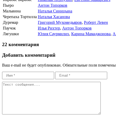
Пьеро
Антон Топорков
Мальвина
Наталья Синицына
Черепаха Тортилла
Наталья Хасанова
Дуремар
Григорий Мухомедьяров
,
Роберт Левен
Паучок
Илья Рихтер
,
Антон Топорков
Лягушки
Юлия Саурмилих
,
Карина Мамаджонова
,
А
22 комментария
Добавить комментарий
Ваш e-mail не будет опубликован.
Обязательные поля помечен