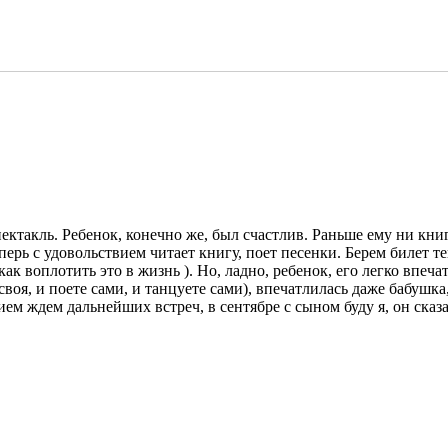
пектакль. Ребенок, конечно же, был счастлив. Раньше ему ни кни
перь с удовольствием читает книгу, поет песенки. Берем билет т
ак воплотить это в жизнь ). Но, ладно, ребенок, его легко впечат
 своя, и поете сами, и танцуете сами), впечатлилась даже бабушк
ем ждем дальнейших встреч, в сентябре с сыном буду я, он сказа