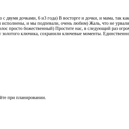
 с двумя дочками, 6 и3 года) В восторге и дочки, и мама, так к
 исполнены, и мы подпевали, очень любим) Жаль, что не урвали
, голос просто божественный) Простите нас, в следующий раз ог
у золотого ключика, сохранили ключевые моменты. Единственно
айте при планировании.