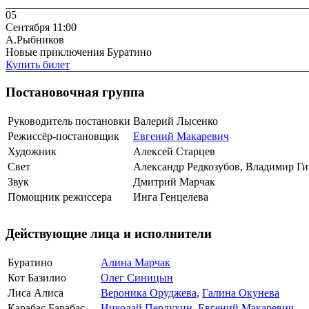
05
Сентября 11:00
А.Рыбников
Новые приключения Буратино
Купить билет
Постановочная группа
Руководитель постановки
Валерий Лысенко
Режиссёр-постановщик
Евгений Макаревич
Художник
Алексей Старцев
Свет
Александр Редкозубов, Владимир Г
Звук
Дмитрий Марчак
Помощник режиссера
Инга Генцелева
Действующие лица и исполнители
Буратино
Алина Марчак
Кот Базилио
Олег Синицын
Лиса Алиса
Вероника Оруджева
,
Галина Окунева
Карабас Барабас
Николай Перлухин
,
Евгений Макаревич