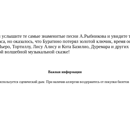
Вы услышите те самые знаменитые песни А.Рыбникова и увидите
а, но оказалось, что Буратино потерял золотой ключик, время ос
еро, Тортиллу, Лису Алису и Кота Базилио, Дуремара и других г
ой волшебной музыкальной сказке!
Важная информация
используется сценический дым. При наличии аллергии воздержитесь от покупки билетов 