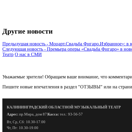
Другие новости
Предыдущая новость
-
Моцарт.Свадьба Фигаро.Избранное»: в 
Следующая новость
-
Премьера оперы «Свадьба Фигаро» в нов
Театр
О нас в СМИ
Уважаемые зрители! Обращаем ваше внимание, что комментарии
Пишите новые впечатления в раздел "ОТЗЫВЫ" или на страни
КАЛИНИНГРАДСКИЙ ОБЛАСТНОЙ МУЗЫКАЛЬНЫЙ ТЕАТР
Адрес:
пр.Мира, дом 87
Касса:
тел.: 93-56-57
|
Вт, Ср, Сб: 10.30-17.00
Чт, Пт: 10.30-19.00