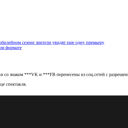
юбилейном сезоне зрители увидят еще одну премьеру
ом формате
 со знаком ***VK и ***FB перенесены из соц.сетей с разрешен
це спектакля.