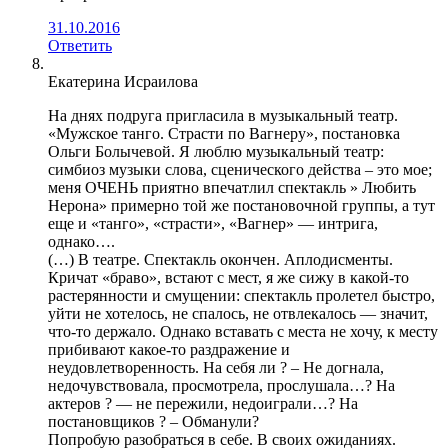
31.10.2016
Ответить
Екатерина Исраилова
На днях подруга пригласила в музыкальный театр.
«Мужское танго. Страсти по Вагнеру», постановка
Ольги Болычевой. Я люблю музыкальный театр:
симбиоз музыки слова, сценического действа – это мое;
меня ОЧЕНЬ приятно впечатлил спектакль » Любить
Нерона» примерно той же постановочной группы, а тут
еще и «танго», «страсти», «Вагнер» — интрига,
однако….
(…) В театре. Спектакль окончен. Аплодисменты.
Кричат «браво», встают с мест, я же сижу в какой-то
растерянности и смущении: спектакль пролетел быстро,
уйти не хотелось, не спалось, не отвлекалось — значит,
что-то держало. Однако вставать с места не хочу, к месту
прибивают какое-то раздражение и
неудовлетворенность. На себя ли ? – Не догнала,
недочувствовала, просмотрела, прослушала…? На
актеров ? — не пережили, недоиграли…? На
постановщиков ? – Обманули?
Попробую разобраться в себе. В своих ожиданиях.