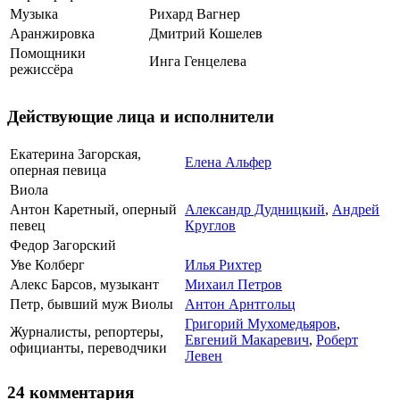
Музыка
Рихард Вагнер
Аранжировка
Дмитрий Кошелев
Помощники
Инга Генцелева
режиссёра
Действующие лица и исполнители
Екатерина Загорская,
Елена Альфер
оперная певица
Виола
Антон Каретный, оперный
Александр Дудницкий
,
Андрей
певец
Круглов
Федор Загорский
Уве Колберг
Илья Рихтер
Алекс Барсов, музыкант
Михаил Петров
Петр, бывший муж Виолы
Антон Арнтгольц
Григорий Мухомедьяров
,
Журналисты, репортеры,
Евгений Макаревич
,
Роберт
официанты, переводчики
Левен
24 комментария