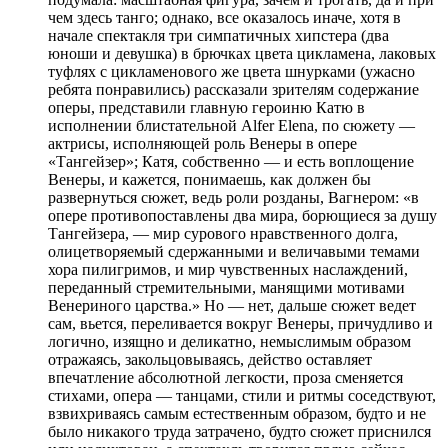
чем здесь танго; однако, все оказалось иначе, хотя в
начале спектакля три симпатичных хипстера (два
юноши и девушка) в брючках цвета цикламена, лаковых
туфлях с цикламенового же цвета шнурками (ужасно
ребята понравились) рассказали зрителям содержание
оперы, представили главную героиню Катю в
исполнении блистательной Alfer Elena, по сюжету —
актрисы, исполняющей роль Венеры в опере
«Тангейзер»; Катя, собственно — и есть воплощение
Венеры, и кажется, понимаешь, как должен бы
развернуться сюжет, ведь роли розданы, Вагнером: «в
опере противопоставлены два мира, борющиеся за душу
Тангейзера, — мир сурового нравственного долга,
олицетворяемый сдержанными и величавыми темами
хора пилигримов, и мир чувственных наслаждений,
переданный стремительными, манящими мотивами
Венериного царства.» Но — нет, дальше сюжет ведет
сам, вьется, переливается вокруг Венеры, причудливо и
логично, изящно и деликатно, немыслимым образом
отражаясь, закольцовываясь, действо оставляет
впечатление абсолютной легкости, проза сменяется
стихами, опера — танцами, стили и ритмы соседствуют,
взвихриваясь самым естественным образом, будто и не
было никакого труда затрачено, будто сюжет приснился