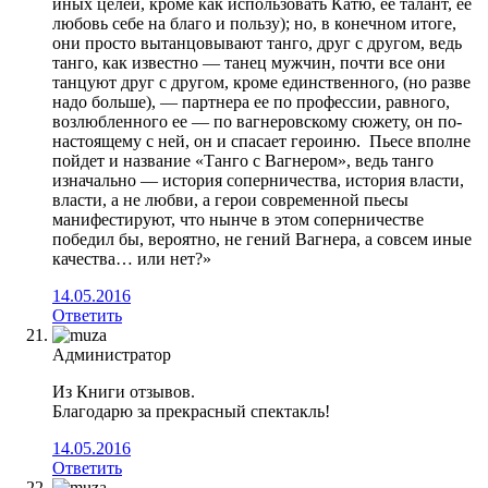
иных целей, кроме как использовать Катю, ее талант, ее
любовь себе на благо и пользу); но, в конечном итоге,
они просто вытанцовывают танго, друг с другом, ведь
танго, как известно — танец мужчин, почти все они
танцуют друг с другом, кроме единственного, (но разве
надо больше), — партнера ее по профессии, равного,
возлюбленного ее — по вагнеровскому сюжету, он по-
настоящему с ней, он и спасает героиню. Пьесе вполне
пойдет и название «Танго с Вагнером», ведь танго
изначально — история соперничества, история власти,
власти, а не любви, а герои современной пьесы
манифестируют, что нынче в этом соперничестве
победил бы, вероятно, не гений Вагнера, а совсем иные
качества… или нет?»
14.05.2016
Ответить
Администратор
Из Книги отзывов.
Благодарю за прекрасный спектакль!
14.05.2016
Ответить