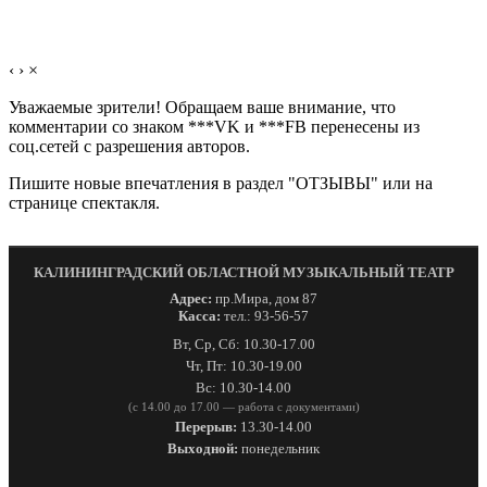
‹
›
×
Уважаемые зрители! Обращаем ваше внимание, что
комментарии со знаком ***VK и ***FB перенесены из
соц.сетей с разрешения авторов.
Пишите новые впечатления в раздел "ОТЗЫВЫ" или на
странице спектакля.
КАЛИНИНГРАДСКИЙ ОБЛАСТНОЙ МУЗЫКАЛЬНЫЙ ТЕАТР
Адрес:
пр.Мира, дом 87
Касса:
тел.: 93-56-57
Вт, Ср, Сб: 10.30-17.00
Чт, Пт: 10.30-19.00
Вс: 10.30-14.00
(с 14.00 до 17.00 — работа с документами)
Перерыв:
13.30-14.00
Выходной:
понедельник