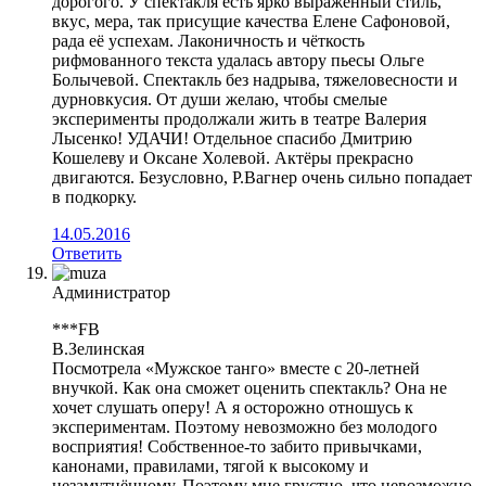
дорогого. У спектакля есть ярко выраженный стиль,
вкус, мера, так присущие качества Елене Сафоновой,
рада её успехам. Лаконичность и чёткость
рифмованного текста удалась автору пьесы Ольге
Болычевой. Спектакль без надрыва, тяжеловесности и
дурновкусия. От души желаю, чтобы смелые
эксперименты продолжали жить в театре Валерия
Лысенко! УДАЧИ! Отдельное спасибо Дмитрию
Кошелеву и Оксане Холевой. Актёры прекрасно
двигаются. Безусловно, Р.Вагнер очень сильно попадает
в подкорку.
14.05.2016
Ответить
Администратор
***FB
В.Зелинская
Посмотрела «Мужское танго» вместе с 20-летней
внучкой. Как она сможет оценить спектакль? Она не
хочет слушать оперу! А я осторожно отношусь к
экспериментам. Поэтому невозможно без молодого
восприятия! Собственное-то забито привычками,
канонами, правилами, тягой к высокому и
незамутнённому. Поэтому мне грустно, что невозможно