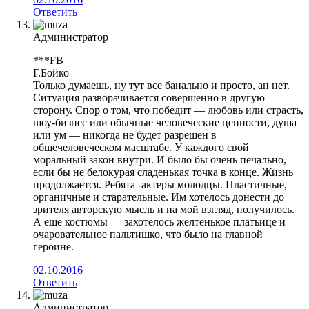
Ответить
Администратор
***FB
Г.Бойко
Только думаешь, ну тут все банально и просто, ан нет.
Ситуация разворачивается совершенно в другую
сторону. Спор о том, что победит — любовь или страсть,
шоу-бизнес или обычные человеческие ценности, душа
или ум — никогда не будет разрешен в
общечеловеческом масштабе. У каждого свой
моральный закон внутри. И было бы очень печально,
если бы не белокурая сладенькая точка в конце. Жизнь
продолжается. Ребята -актеры молодцы. Пластичные,
органичные и старательные. Им хотелось донести до
зрителя авторскую мысль и на мой взгляд, получилось.
А еще костюмы — захотелось желтенькое платьице и
очаровательное пальтишко, что было на главной
героине.
02.10.2016
Ответить
Администратор