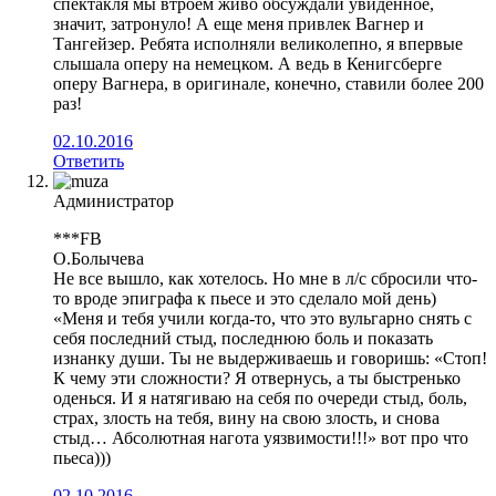
спектакля мы втроем живо обсуждали увиденное,
значит, затронуло! А еще меня привлек Вагнер и
Тангейзер. Ребята исполняли великолепно, я впервые
слышала оперу на немецком. А ведь в Кенигсберге
оперу Вагнера, в оригинале, конечно, ставили более 200
раз!
02.10.2016
Ответить
Администратор
***FB
О.Болычева
Не все вышло, как хотелось. Но мне в л/с сбросили что-
то вроде эпиграфа к пьесе и это сделало мой день)
«Меня и тебя учили когда-то, что это вульгарно снять с
себя последний стыд, последнюю боль и показать
изнанку души. Ты не выдерживаешь и говоришь: «Стоп!
К чему эти сложности? Я отвернусь, а ты быстренько
оденься. И я натягиваю на себя по очереди стыд, боль,
страх, злость на тебя, вину на свою злость, и снова
стыд… Абсолютная нагота уязвимости!!!» вот про что
пьеса)))
02.10.2016