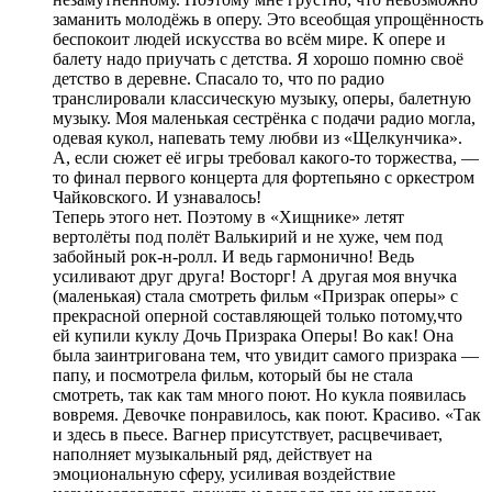
заманить молодёжь в оперу. Это всеобщая упрощённость
беспокоит людей искусства во всём мире. К опере и
балету надо приучать с детства. Я хорошо помню своё
детство в деревне. Спасало то, что по радио
транслировали классическую музыку, оперы, балетную
музыку. Моя маленькая сестрёнка с подачи радио могла,
одевая кукол, напевать тему любви из «Щелкунчика».
А, если сюжет её игры требовал какого-то торжества, —
то финал первого концерта для фортепьяно с оркестром
Чайковского. И узнавалось!
Теперь этого нет. Поэтому в «Хищнике» летят
вертолёты под полёт Валькирий и не хуже, чем под
забойный рок-н-ролл. И ведь гармонично! Ведь
усиливают друг друга! Восторг! А другая моя внучка
(маленькая) стала смотреть фильм «Призрак оперы» с
прекрасной оперной составляющей только потому,что
ей купили куклу Дочь Призрака Оперы! Во как! Она
была заинтригована тем, что увидит самого призрака —
папу, и посмотрела фильм, который бы не стала
смотреть, так как там много поют. Но кукла появилась
вовремя. Девочке понравилось, как поют. Красиво. «Так
и здесь в пьесе. Вагнер присутствует, расцвечивает,
наполняет музыкальный ряд, действует на
эмоциональную сферу, усиливая воздействие