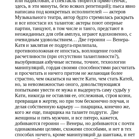
или надиктован, а спектакль творится прямо сейчас,
здесь, в эти минуты, безо всяких репетиций); пьеса явно
написана под конкретных исполнителей — актеров
Музыкального театра, автор будто стремилась раскрыть
и все ипостаси их талантов: актеры поют оперные
партии, танцуют, в том числе и танго, предстают в
неожиданных для себя амплуа, играют вдохновенно, с
очевидным удовольствием… Две героини — Венера-
Катя и заклятая ее подруга-прилипала,
противоположная ее ипостась, воплощение голой
расчетливости (при отсутствии талантливости?),
вызубрившая азбучные истины, точнее, технологии
манипуляций, гордая своими способностями рассчитать
и просчитать и ничего притом не желающая более
страстно, чем оказаться на месте Кати, чем стать Катей,
но, за невозможностью оного, довольствующаяся
попытками увести ее мужа и выдернуть саму судьбу у
Кати, никогда не оставляя ее, отслеживая, строя козни,
превращая в жертву, но при том бесконечно поучая, и
делая собственную карьеру — пиарщика, конечно же,
кого же еще, пиарщика на таланте подруги. Две
женщины и пять мужчин, и все пятеро, кажется,
добиваются героини — Венеры, но добиваются с почти
одинаковыми целями, схожими способами, и нет в тех
способах ничего, кроме манипуляций да шантажа, и нет