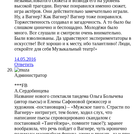
незымысловатого сюжета и возводя его на уровень
высокой трагедии. Внучке понравился именно сюжет,
игра актёров. Они действительно замечательно играли.
Ну, а Вагнер? Как Вагнер? Вагнер тоже понравился.
Торжественность создавал и загадочность. А то было бы
слишком цинично и беспощадно. Молодёжи было
много. Все слушали и смотрели очень внимательно.
Были взволнованы. Да здравствуют экспериментаторы в
искусстве! Всё хорошо и к месту, ибо талантливо! Люди,
откройте для себя Музыкальный театр!»
14.05.2016
Ответить
Администратор
***FB
А.Сердобинцева
Название нового спектакля тандема Ольга Болычева
(автор пьесы) и Елены Сафоновой (режиссер и
художник -постановщик) – «Мужское танго. Страсти по
Вагнеру» интригует, тем более, ходил слух, что
написание пьесы спровоцировано скандалом с
постановкой «Тангейзера», помните такое?); заранее
вообразила, что речь пойдет о Вагнере, чуть иронично
подумала: масштабная фигура, зачем и трогать, да и при