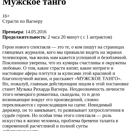
Мужское танго
16+
Страсти по Вагнеру
Премьера
: 14.05.2016
Продолжительность
: 2 часа 20 минут ( с 1 антрактом)
Герои нового спектакля — это те, о ком пишут на страницах
глянцевых журналов, кого мы привыкли видеть на экранах
телевизоров, чья жизнь нам кажется успешной и безоблачной.
Поклонники уверены, что их кумиры счастливы и окружены
любовью.
О том, какие страсти кипят, какие интриги и
настоящие аферы плетутся за кулисами этой красивой и
благополучной жизни, и расскажет «МУЖСКОЕ ТАНГО».
Но, пожалуй, главным действующим лицом в этой постановке
станет Музыка Рихарда Вагнера. Неоднозначность личности
этого немецкого романтика, скандалы, то и дело
возникающие вокруг его произведений, словно
перекликаются с происходящим на сцене. Невидимый
дирижер, он то завязывает, то развязывает хитросплетения в
судьбе героев.
Но особая тема этого спектакля —
роль
искусства в жизни человека, проблема бремени таланта в
современной расчетливой и полной суеты