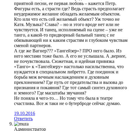
приятной песни, ее первая любовь – кажется Петр.
Фигуры есть, а страсти где? Ведь страсть предполагает
неудержимое желание обладать желаемым объектом.
Кто или что есть сей желаемый объект? Уж точно не
Катя. Музыка? Слава? – но и этого вроде нет или не
чувствуется. И танец, исполняемый на сцене – уже не
танго, а какой-то придворный бальный танец с не
обязывающей ни к каким страстям и глубоким чувствам
сменой партнеров.
А где же Вагнер??? «Тангейзер»? ПРО него было. Из
него местами тоже было. А его не услышала. А ,вернее,
не почувствовала. Сюжетная, и идейная привязка
«Танго» к «Тангейзеру» настолько насильственна, что
нуждается в специальном либретто. Где поединок и
борьба меж вечным наслаждением и духовным
преклонением? Где путь от предательства и вызова до
признания и покаяния? Где тот самый синтез духовного
и земного? Где масштабы звучания?
Не поняла я чего-то… Но тому что была в театре
счастлива. Все ж таки не о бутерброде сейчас думаю.
19.10.2016
Ответить
Администратор