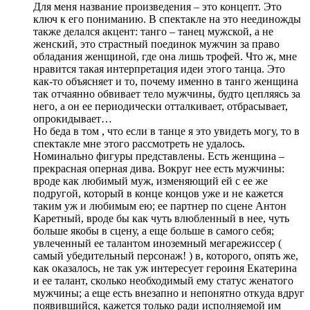
Для меня название произведения – это концепт. Это
ключ к его пониманию. В спектакле на это неединожды
также делался акцент: танго – танец мужской, а не
женский, это страстный поединок мужчин за право
обладания женщиной, где она лишь трофей. Что ж, мне
нравится такая интерпретация идеи этого танца. Это
как-то объясняет и то, почему именно в танго женщина
так отчаянно обвивает тело мужчины, будто цепляясь за
него, а он ее периодически отталкивает, отбрасывает,
опрокидывает…
Но беда в том , что если в танце я это увидеть могу, то в
спектакле мне этого рассмотреть не удалось.
Номинально фигуры представлены. Есть женщина –
прекрасная оперная дива. Вокруг нее есть мужчины:
вроде как любимый муж, изменяющий ей с ее же
подругой, который в конце концов уже и не кажется
таким уж и любимым ею; ее партнер по сцене Антон
Каретный, вроде бы как чуть влюбленный в нее, чуть
больше якобы в сцену, а еще больше в самого себя;
увлеченный ее талантом иноземный мегарежиссер (
самый убедительный персонаж! ) в, которого, опять же,
как оказалось, не так уж интересует героиня Екатерина
и ее талант, сколько необходимый ему статус женатого
мужчины; а еще есть внезапно и непонятно откуда вдруг
появившийся, кажется только ради исполняемой им