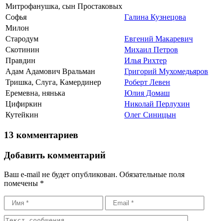
Митрофанушка, сын Простаковых
Софья
Галина Кузнецова
Милон
Стародум
Евгений Макаревич
Скотинин
Михаил Петров
Правдин
Илья Рихтер
Адам Адамович Вральман
Григорий Мухомедьяров
Тришка, Слуга, Камердинер
Роберт Левен
Еремевна, нянька
Юлия Домаш
Цифиркин
Николай Перлухин
Кутейкин
Олег Синицын
13 комментариев
Добавить комментарий
Ваш e-mail не будет опубликован.
Обязательные поля
помечены
*