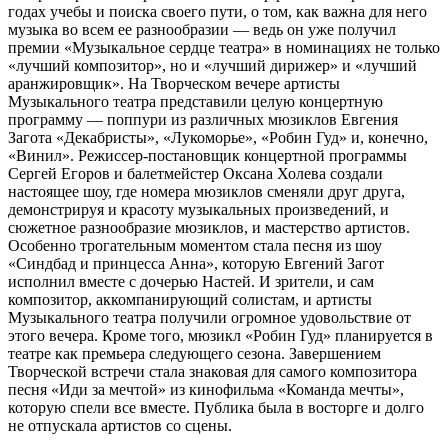
годах учебы и поиска своего пути, о том, как важна для него
музыка во всем ее разнообразии — ведь он уже получил
премии «Музыкальное сердце театра» в номинациях не только
«лучший композитор», но и «лучший дирижер» и «лучший
аранжировщик». На Творческом вечере артисты
Музыкального театра представили целую концертную
программу — поппури из различных мюзиклов Евгения
Загота «Декабристы», «Лукоморье», «Робин Гуд» и, конечно,
«Винил». Режиссер-постановщик концертной программы
Сергей Егоров и балетмейстер Оксана Холева создали
настоящее шоу, где номера мюзиклов сменяли друг друга,
демонстрируя и красоту музыкальных произведений, и
сюжетное разнообразие мюзиклов, и мастерство артистов.
Особенно трогательным моментом стала песня из шоу
«Синдбад и принцесса Анна», которую Евгений Загот
исполнил вместе с дочерью Настей. И зрители, и сам
композитор, аккомпанирующий солистам, и артисты
Музыкального театра получили огромное удовольствие от
этого вечера. Кроме того, мюзикл «Робин Гуд» планируется в
театре как премьера следующего сезона. Завершением
Творческой встречи стала знаковая для самого композитора
песня «Иди за мечтой» из кинофильма «Команда мечты»,
которую спели все вместе. Публика была в восторге и долго
не отпускала артистов со сцены.