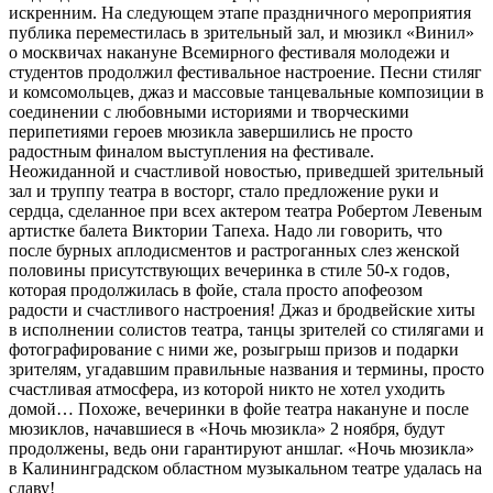
искренним. На следующем этапе праздничного мероприятия
публика переместилась в зрительный зал, и мюзикл «Винил»
о москвичах накануне Всемирного фестиваля молодежи и
студентов продолжил фестивальное настроение. Песни стиляг
и комсомольцев, джаз и массовые танцевальные композиции в
соединении с любовными историями и творческими
перипетиями героев мюзикла завершились не просто
радостным финалом выступления на фестивале.
Неожиданной и счастливой новостью, приведшей зрительный
зал и труппу театра в восторг, стало предложение руки и
сердца, сделанное при всех актером театра Робертом Левеным
артистке балета Виктории Тапеха. Надо ли говорить, что
после бурных аплодисментов и растроганных слез женской
половины присутствующих вечеринка в стиле 50-х годов,
которая продолжилась в фойе, стала просто апофеозом
радости и счастливого настроения! Джаз и бродвейские хиты
в исполнении солистов театра, танцы зрителей со стилягами и
фотографирование с ними же, розыгрыш призов и подарки
зрителям, угадавшим правильные названия и термины, просто
счастливая атмосфера, из которой никто не хотел уходить
домой… Похоже, вечеринки в фойе театра накануне и после
мюзиклов, начавшиеся в «Ночь мюзикла» 2 ноября, будут
продолжены, ведь они гарантируют аншлаг. «Ночь мюзикла»
в Калининградском областном музыкальном театре удалась на
славу!