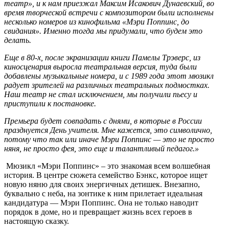
театр», и к нам приезжал Максим Исакович Дунаевский, во
время творческой встречи с композитором были исполнены
несколько номеров из кинофильма «Мэри Поппинс, до
свидания». Именно тогда мы придумали, что будем это
делать.
Еще в 80-х, после экранизации книг
и Памелы Трэверс, из
киносценария выросла театральная версия, туда были
добавлены музыкальные номера, и с 1989 года этот мюзикл
радует зрителей на различных театральных подмостках.
Наш театр не стал исключением, мы получили пьесу и
приступили к постановке.
Премьера будет совпадать с днями, в которые в России
празднуется День учителя. Мне кажется, это символично,
потому что так или иначе Мэри Поппинс — это не просто
няня, не просто фея, это еще и талантливый педагог.»
Мюзикл «Мэри Поппинс» – это знакомая всем волшебная
история. В центре сюжета семейство Бэнкс, которое ищет
новую няню для своих энергичных детишек. Внезапно,
буквально с неба, на зонтике к ним прилетает идеальная
кандидатура — Мэри Поппинс. Она не только наводит
порядок в доме, но и превращает жизнь всех героев в
настоящую сказку.