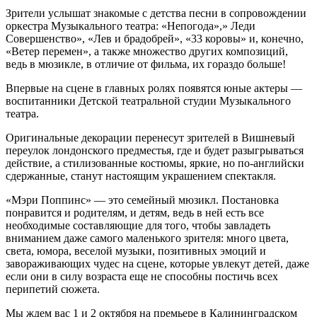
Зрители услышат знакомые с детства песни в сопровождении
оркестра Музыкального театра: «Непогода»,» Леди
Совершенство», «Лев и брадобрей», «33 коровы» и, конечно,
«Ветер перемен», а также множество других композиций,
ведь в мюзикле, в отличие от фильма, их гораздо больше!
Впервые на сцене в главных ролях появятся юные актеры —
воспитанники Детской театральной студии Музыкального
театра.
Оригинальные декорации перенесут зрителей в Вишневый
переулок лондонского предместья, где и будет разыгрываться
действие, а стилизованные костюмы, яркие, но по-английски
сдержанные, станут настоящим украшением спектакля.
«Мэри Поппинс» — это семейный мюзикл. Постановка
понравится и родителям, и детям, ведь в ней есть все
необходимые составляющие для того, чтобы завладеть
вниманием даже самого маленького зрителя: много цвета,
света, юмора, веселой музыки, позитивных эмоций и
завораживающих чудес на сцене, которые увлекут детей, даже
если они в силу возраста еще не способны постичь всех
перипетий сюжета.
Мы ждем вас 1 и 2 октября на премьере в Калининградском