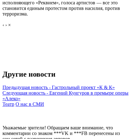
исполняющего «Реквием», голоса артистов — все это
становится единым протестом против насилия, против
терроризма.
‹
›
×
Другие новости
Предыдущая новость
-
Гастрольный проект «К & К»
Следующая новость
-
Евгений Кунгуров в премьере оперы
«Алеко»
Театр
О нас в СМИ
Уважаемые зрители! Обращаем ваше внимание, что
комментарии со знаком ***VK и ***FB перенесены из
соц.сетей с разрешения авторов.