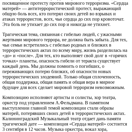
посвященное протесту против мирового терроризма. «Сердца
матерей» — антитеррористический протест, выражающий
общую боль всех, кто потерял своих детей во взрывах и
атаках террористов, всех, чьи сердца до сих пор кровоточат.
Эта боль не утихает до сих пор и никогда не утихнет.
Трагическая тема, связанная с гибелью людей, с ужасными
жертвами мирового террора, не должна быть забыта. Для тех,
чьи семьи встретились с гибелью родных и близких в
террористических актах по всему миру, жизнь разделилась на
«до» и «после». Для тех, кто выполняет свой долг в «горячих
точках» планеты, опасность гибели от теракта существует
каждый день. Мы должны помнить о погибших, о
переживающих потерю близких, об опасности новых
террористических злодеяний. Только общая сплоченность,
общая поддержка, общая память и общая вера в мирное
будущее для всех сделает мировой терроризм невозможным.
Композицию исполняют артисты и солисты, хор театра,
оркестр под управлением А.Фельдмана. В памятном
выступлении главной темой композиции стали образы
матерей, потерявших своих детей в террористических актах.
Калининградский Музыкальный театр отдает дань памяти
трагической дате — композиция «Сердца матерей» состоится
3 сентября в 12 часов. Музыка оркестра, вокал хора,