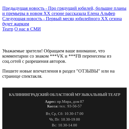
Предыдущая новость
-
Про грядущий юбилей, большие планы
и премьеры в новом XX сезоне рассказала Елена Альфер
Следующая новость
-
Первый месяц юбилейного ХХ сезона
будет жарким
Театр
О нас в СМИ
Уважаемые зрители! Обращаем ваше внимание, что
комментарии со знаком ***VK и ***FB перенесены из
соц.сетей с разрешения авторов.
Пишите новые впечатления в раздел "ОТЗЫВЫ" или на
странице спектакля.
КАЛИНИНГРАДСКИЙ ОБЛАСТНОЙ МУЗЫКАЛЬНЫЙ ТЕАТР
Адрес:
пр.Мира, дом 87
Касса:
тел.: 93-56-57
Вт, Ср, Сб: 10.30-17.00
Чт, Пт: 10.30-19.00
Вс: 10.30-14.00