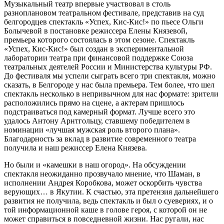
Музыкальный театр впервые участвовал в столь
разноплановом театральном фестивале, представив на суд
белгородцев спектакль «Успех, Кис-Кис!» по пьесе Ольги
Болычевой в постановке режиссера Елены Князевой,
премьера которого состоялась в этом сезоне. Спектакль
«Успех, Кис-Кис!» был создан в экспериментальной
лаборатории театра при финансовой поддержке Союза
театральных деятелей России и Министерства культуры РФ.
До фестиваля мы успели сыграть всего три спектакля, можно
сказать, в Белгороде у нас была премьера. Тем более, что шел
спектакль несколько в непривычном для нас формате: зрители
расположились прямо на сцене, а актерам пришлось
подстраиваться под камерный формат. Лучше всего это
удалось Антону Арнтгольцу, ставшему победителем в
номинации «лучшая мужская роль второго плана».
Благодарность за вклад в развитие современного театра
получила и наш режиссер Елена Князева.
Но были и «камешки в наш огород». На обсуждении
спектакля неожиданно прозвучало мнение, что Шаман, в
исполнении Андрея Коробкова, может оскорбить чувства
верующих… в Якутии. К счастью, эта претензия дальнейшего
развития не получила, ведь спектакль и был о суевериях, и о
той информационной каше в голове героя, с которой он не
может справиться в повседневной жизни. Нас ругали, нас