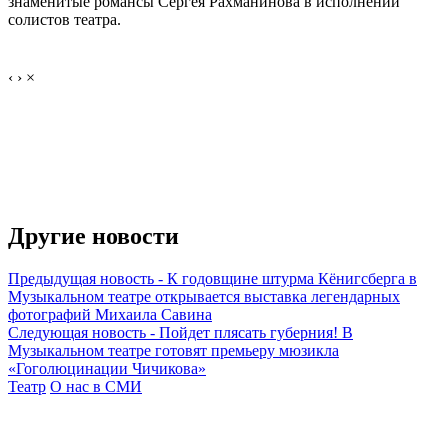
знаменитые романсы Сергея Рахманинова в исполнении
солистов театра.
‹
›
×
Другие новости
Предыдущая новость
-
К годовщине штурма Кёнигсберга в
Музыкальном театре открывается выставка легендарных
фотографий Михаила Савина
Следующая новость
-
Пойдет плясать губерния! В
Музыкальном театре готовят премьеру мюзикла
«Гоголюцинации Чичикова»
Театр
О нас в СМИ