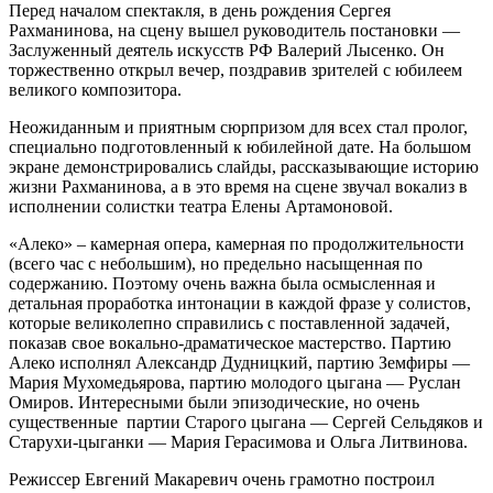
Перед началом спектакля, в день рождения Сергея
Рахманинова, на сцену вышел руководитель постановки —
Заслуженный деятель искусств РФ Валерий Лысенко. Он
торжественно открыл вечер, поздравив зрителей с юбилеем
великого композитора.
Неожиданным и приятным сюрпризом для всех стал пролог,
специально подготовленный к юбилейной дате. На большом
экране демонстрировались слайды, рассказывающие историю
жизни Рахманинова, а в это время на сцене звучал вокализ в
исполнении солистки театра Елены Артамоновой.
«Алеко» – камерная опера, камерная по продолжительности
(всего час с небольшим), но предельно насыщенная по
содержанию. Поэтому очень важна была осмысленная и
детальная проработка интонации в каждой фразе у солистов,
которые великолепно справились с поставленной задачей,
показав свое вокально-драматическое мастерство. Партию
Алеко исполнял Александр Дудницкий, партию Земфиры —
Мария Мухомедьярова, партию молодого цыгана — Руслан
Омиров. Интересными были эпизодические, но очень
существенные партии Старого цыгана — Сергей Сельдяков и
Старухи-цыганки — Мария Герасимова и Ольга Литвинова.
Режиссер Евгений Макаревич очень грамотно построил