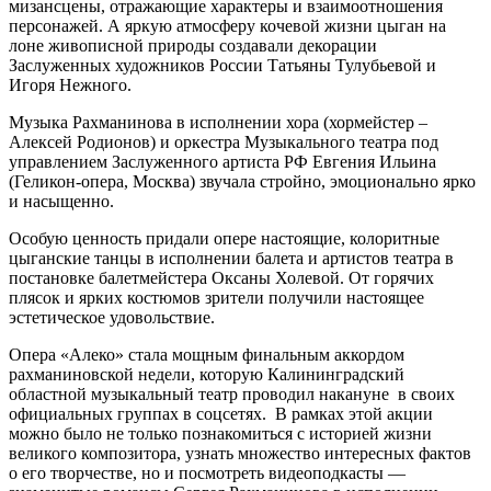
мизансцены, отражающие характеры и взаимоотношения
персонажей. А яркую атмосферу кочевой жизни цыган на
лоне живописной природы создавали декорации
Заслуженных художников России Татьяны Тулубьевой и
Игоря Нежного.
Музыка Рахманинова в исполнении хора (хормейстер –
Алексей Родионов) и оркестра Музыкального театра под
управлением Заслуженного артиста РФ Евгения Ильина
(Геликон-опера, Москва) звучала стройно, эмоционально ярко
и насыщенно.
Особую ценность придали опере настоящие, колоритные
цыганские танцы в исполнении балета и артистов театра в
постановке балетмейстера Оксаны Холевой. От горячих
плясок и ярких костюмов зрители получили настоящее
эстетическое удовольствие.
Опера «Алеко» стала мощным финальным аккордом
рахманиновской недели, которую Калининградский
областной музыкальный театр проводил накануне в своих
официальных группах в соцсетях. В рамках этой акции
можно было не только познакомиться с историей жизни
великого композитора, узнать множество интересных фактов
о его творчестве, но и посмотреть видеоподкасты —