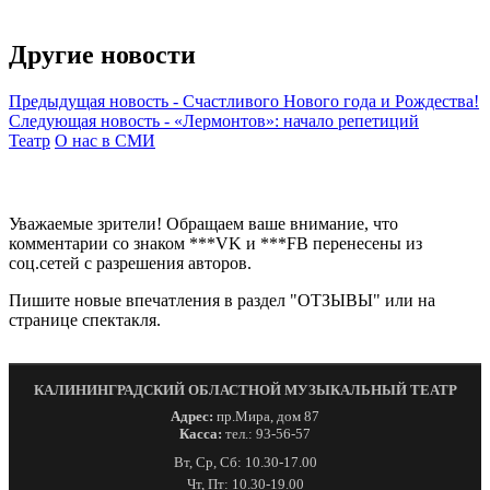
Другие новости
Предыдущая новость
-
Счастливого Нового года и Рождества!
Следующая новость
-
«Лермонтов»: начало репетиций
Театр
О нас в СМИ
Уважаемые зрители! Обращаем ваше внимание, что
комментарии со знаком ***VK и ***FB перенесены из
соц.сетей с разрешения авторов.
Пишите новые впечатления в раздел "ОТЗЫВЫ" или на
странице спектакля.
КАЛИНИНГРАДСКИЙ ОБЛАСТНОЙ МУЗЫКАЛЬНЫЙ ТЕАТР
Адрес:
пр.Мира, дом 87
Касса:
тел.: 93-56-57
Вт, Ср, Сб: 10.30-17.00
Чт, Пт: 10.30-19.00