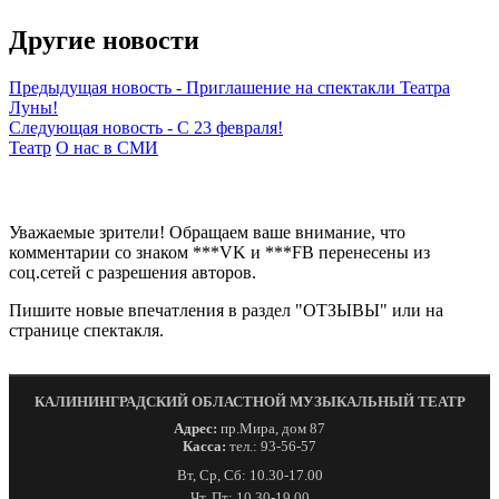
Другие новости
Предыдущая новость
-
Приглашение на спектакли Театра
Луны!
Следующая новость
-
C 23 февраля!
Театр
О нас в СМИ
Уважаемые зрители! Обращаем ваше внимание, что
комментарии со знаком ***VK и ***FB перенесены из
соц.сетей с разрешения авторов.
Пишите новые впечатления в раздел "ОТЗЫВЫ" или на
странице спектакля.
КАЛИНИНГРАДСКИЙ ОБЛАСТНОЙ МУЗЫКАЛЬНЫЙ ТЕАТР
Адрес:
пр.Мира, дом 87
Касса:
тел.: 93-56-57
Вт, Ср, Сб: 10.30-17.00
Чт, Пт: 10.30-19.00