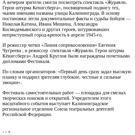
А вечером зрители смогли посмотреть спектакль «Журавли.
Герои штурма Кенигсберга», посвященный подвигу тех,
чьими именами названы улицы Калининграда. В основу
постановки легли документальные факты и судьбы бойцов —
Николая Катина, Ивана Мишина, Александра
Космодемьянского и других героев, штурмовавших
неприступный город-крепость в апреле 1945-го.
И режиссер читки «Линия соприкосновения» Евгения
Чугреева , и режиссер спектакля «Журавли. Герои штурма
Кёнигсберга» Андрей Круглов были награждены почетными
дипломами Фестиваля.
По словам организаторов: «Первый день сразу задал высокую
планку и подарил зрителям глубокие, честные и сильные
эмоции».
Фестиваль самостоятельных работ — площадка для смелых
творческих поисков и открытий. Учредителем этого
масштабного события выступает Калининградское
региональное отделение Союза театральных деятелей
Российской Федерации.
‹
›
×