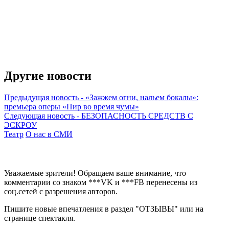
Другие новости
Предыдущая новость
-
«Зажжем огни, нальем бокалы»:
премьера оперы «Пир во время чумы»
Следующая новость
-
БЕЗОПАСНОСТЬ СРЕДСТВ С
ЭСКРОУ
Театр
О нас в СМИ
Уважаемые зрители! Обращаем ваше внимание, что
комментарии со знаком ***VK и ***FB перенесены из
соц.сетей с разрешения авторов.
Пишите новые впечатления в раздел "ОТЗЫВЫ" или на
странице спектакля.