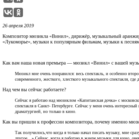
26 апреля 2019
Композитор мюзикла «Винил», дирижёр, музыкальный аранжир
«Лукоморье», музыки к популярным фильмам, музыки к песням
Как вам наша новая премьера — мюзикл «Винил» с вашей муз
Мюзикл мне очень понравился: весь спектакль, и особенно втор
современного, жесткого, хлесткого музыкального спектакля, где
Над чем вы сейчас работаете?
Сейчас я работаю над мюзиклом «Капитанская дочка» с московск
спектакля в Санкт- Петербурге. Сейчас у меня очень интересны
драматургией, но только в кино.
Как вы пришли к профессии композитора, почему именно мюз
Так получилось,что когда я только начал писать музыку, мне сраз
другое…» Сейчас, когда я работаю в жанре музыки для кино, оче