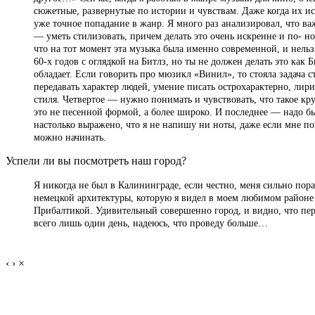
сюжетные, развернутые по истории и чувствам. Даже когда их ис
уже точное попадание в жанр. Я много раз анализировал, что ва
— уметь стилизовать, причем делать это очень искренне и по- 
что на тот момент эта музыка была именно современной, и нельз
60-х годов с оглядкой на Битлз, но ты не должен делать это как Б
обладает. Если говорить про мюзикл «Винил», то стояла задача 
передавать характер людей, умение писать острохарактерно, ли
стиля. Четвертое — нужно понимать и чувствовать, что такое кр
это не песенной формой, а более широко. И последнее — надо бы
настолько выражено, что я не напишу ни ноты, даже если мне пон
можно начинать.
Успели ли вы посмотреть наш город?
Я никогда не был в Калининграде, если честно, меня сильно пор
немецкой архитектуры, которую я видел в моем любимом районе 
Прибалтикой. Удивительный совершенно город, и видно, что пер
всего лишь один день, надеюсь, что проведу больше…
‹
›
×