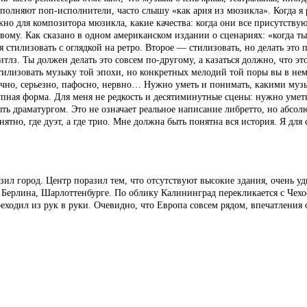
полняют поп-исполнители, часто слышу «как ария из мюзикла». Когда я 
жно для композитора мюзикла, какие качества: когда они все присутству
новому. Как сказано в одном американском издании о сценариях: «когда 
я стилизовать с оглядкой на ретро. Второе — стилизовать, но делать эт
итлз. Ты должен делать это совсем по-другому, а казаться должно, что эт
стилизовать музыку той эпохи, но конкретных мелодий той поры вы в нем 
рично, серьезно, пафосно, нервно… Нужно уметь и понимать, какими му
упная форма. Для меня не редкость и десятиминутные сцены: нужно уметь
ть драматургом. Это не означает реальное написание либретто, но абсолю
ятно, где дуэт, а где трио. Мне должна быть понятна вся история. Я для
азил город. Центр поразил тем, что отсутствуют высокие здания, очень 
Берлина, Шарлоттенбурге. По облику Калининград перекликается с Чехо
еходил из рук в руки. Очевидно, что Европа совсем рядом, впечатления 