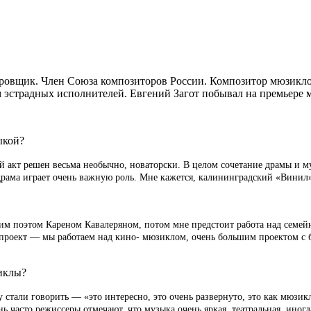
овщик. Член Союза композиторов России. Композитор мюзикло
 эстрадных исполнителей. Евгений Загот побывал на премьере
ыкой?
ой акт решен весьма необычно, новаторски. В целом сочетание драмы и 
 драма играет очень важную роль. Мне кажется, калининградский «Винил
им поэтом Кареном Кавалеряном, потом мне предстоит работа над семейн
й проект — мы работаем над кино- мюзиклом, очень большим проектом с
иклы?
у стали говорить — «это интересно, это очень развернуто, это как мюзикл
нь часто режиссеры отмечают, что музыка очень яркая, театральная, иног