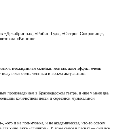
в «Декабристы», «Робин Гуд», «Остров Сокровищ»,
 мюзикла «Винил»:
музыки, неожиданные склейки, монтаж дают эффект очень
» получился очень честным и весьма актуальным.
ым произведением в Краснодарском театре, и еще у меня два
 большим количеством песен и серьезной музыкальной
», «это и не поп-музыка, и не академическая, что-то совсем
да для кино даже «слишком». И тоже самое в песнях — они все