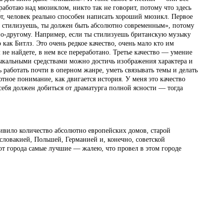
работаю над мюзиклом, никто так не говорит, потому что здесь
ют, человек реально способен написать хороший мюзикл. Первое
ты стилизуешь, ты должен быть абсолютно современным», потому
о по-другому. Например, если ты стилизуешь британскую музыку
о как Битлз. Это очень редкое качество, очень мало кто им
не найдете, в нем все переработано. Третье качество — умение
зыкальными средствами можно достичь изображения характера и
 работать почти в оперном жанре, уметь связывать темы и делать
тное понимание, как двигается история. У меня это качество
 себя должен добиться от драматурга полной ясности — тогда
удивило количество абсолютно европейских домов, старой
словакией, Польшей, Германией и, конечно, советской
от города самые лучшие — жалею, что провел в этом городе