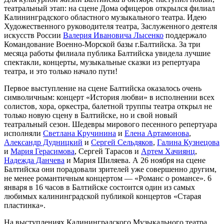
театральный этап: на сцене Дома офицеров открылся филиал
Калининградского областного музыкального театра. Идею
Художественного руководителя театра, Заслуженного деятеля
искусств России
Валерия Ивановича Лысенко
поддержало
Командование Военно-Морской базы г.Балтийска. За три
месяца работы филиала публика Балтийска увидела лучшие
спектакли, концерты, музыкальные сказки из репертуара
театра, и это только начало пути!
Первое выступление на сцене Балтийска оказалось очень
символичным: концерт «История любви» в исполнении всех
солистов, хора, оркестра, балетной труппы театра открыл не
только новую сцену в Балтийске, но и свой новый
театральный сезон. Шедевры мирового песенного репертуара
исполняли
Светлана Кручинина
и
Елена Артамонова
,
Александр Дудницкий
и
Сергей Сельдяков
,
Галина Кузнецова
и
Мария Герасимова
, Сергей Тарасов и
Артем Хачиянц
,
Надежда Данчева
и Мария Шиляева. А 26 ноября на сцене
Балтийска они порадовали зрителей уже совершенно другим,
не менее романтичным концертом — «Романс о романсе». 6
января в 16 часов в Балтийске состоится один из самых
любимых калининградской публикой концертов «Старая
пластинка».
На выступлениях Калининградского Музыкального театра