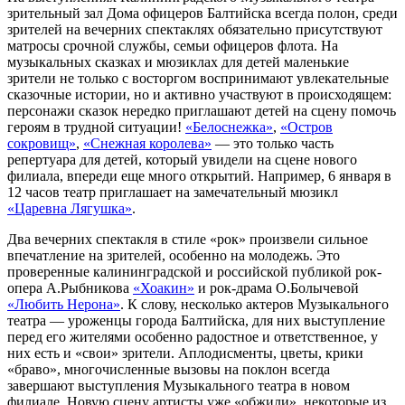
зрительный зал Дома офицеров Балтийска всегда полон, среди
зрителей на вечерних спектаклях обязательно присутствуют
матросы срочной службы, семьи офицеров флота. На
музыкальных сказках и мюзиклах для детей маленькие
зрители не только с восторгом воспринимают увлекательные
сказочные истории, но и активно участвуют в происходящем:
персонажи сказок нередко приглашают детей на сцену помочь
героям в трудной ситуации!
«Белоснежка»
,
«Остров
сокровищ»
,
«Снежная королева»
— это только часть
репертуара для детей, который увидели на сцене нового
филиала, впереди еще много открытий. Например, 6 января в
12 часов театр приглашает на замечательный мюзикл
«Царевна Лягушка»
.
Два вечерних спектакля в стиле «рок» произвели сильное
впечатление на зрителей, особенно на молодежь. Это
проверенные калининградской и российской публикой рок-
опера А.Рыбникова
«Хоакин»
и рок-драма О.Болычевой
«Любить Нерона»
. К слову, несколько актеров Музыкального
театра — уроженцы города Балтийска, для них выступление
перед его жителями особенно радостное и ответственное, у
них есть и «свои» зрители. Аплодисменты, цветы, крики
«браво», многочисленные вызовы на поклон всегда
завершают выступления Музыкального театра в новом
филиале. Новую сцену артисты уже «обжили», некоторые из