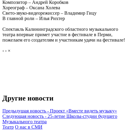
Композитор – Андрей Коробков
Хореограф – Оксана Холева
Свето-звуко-видеорежиссер – Владимир Гицу
В главной роли – Илья Рихтер
Спектакль Калининградского областного музыкального
театра впервые примет участие в фестивале в Перми,
пожелаем его создателям и участникам удачи на фестивале!
‹
›
×
Другие новости
Предыдущая новость
-
Проект «Вместе видеть музыку»
Следующая новость
-
25-летие Школы-студии будущего
Музыкального театра
Театр
О нас в СМИ