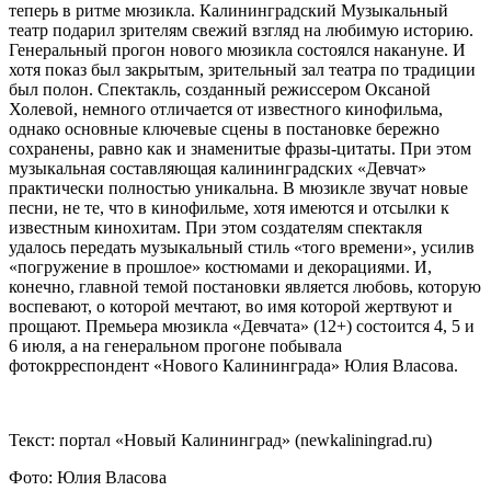
теперь в ритме мюзикла. Калининградский Музыкальный
театр подарил зрителям свежий взгляд на любимую историю.
Генеральный прогон нового мюзикла состоялся накануне. И
хотя показ был закрытым, зрительный зал театра по традиции
был полон. Спектакль, созданный режиссером Оксаной
Холевой, немного отличается от известного кинофильма,
однако основные ключевые сцены в постановке бережно
сохранены, равно как и знаменитые фразы-цитаты. При этом
музыкальная составляющая калининградских «Девчат»
практически полностью уникальна. В мюзикле звучат новые
песни, не те, что в кинофильме, хотя имеются и отсылки к
известным кинохитам. При этом создателям спектакля
удалось передать музыкальный стиль «того времени», усилив
«погружение в прошлое» костюмами и декорациями. И,
конечно, главной темой постановки является любовь, которую
воспевают, о которой мечтают, во имя которой жертвуют и
прощают. Премьера мюзикла «Девчата» (12+) состоится 4, 5 и
6 июля, а на генеральном прогоне побывала
фотокрреспондент «Нового Калининграда» Юлия Власова.
Текст: портал «Новый Калининград» (newkaliningrad.ru)
Фото: Юлия Власова