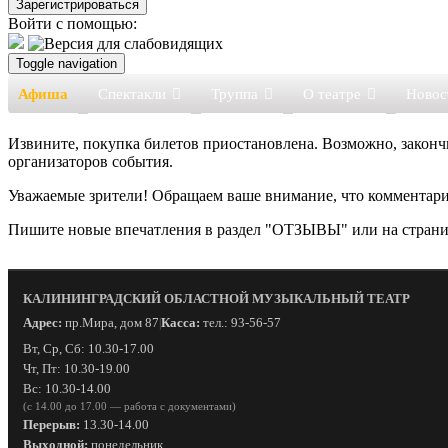
Войти с помощью:
Toggle navigation
Афиша
Спектакли
Труппа
О театре
Новос
Извините, покупка билетов приостановлена. Возможно, законч
организаторов события.
Уважаемые зрители! Обращаем ваше внимание, что комментарии
Пишите новые впечатления в раздел "ОТЗЫВЫ" или на страни
КАЛИНИНГРАДСКИЙ ОБЛАСТНОЙ МУЗЫКАЛЬНЫЙ ТЕАТР
Адрес:
пр.Мира, дом 87
Касса:
тел.: 93-56-57
|
Вт, Ср, Сб: 10.30-17.00
Чт, Пт: 10.30-19.00
Вс: 10.30-14.00
(с 14.00 до 17.00 — работа с документами)
Перерыв:
13.30-14.00
Выходной:
понедельник